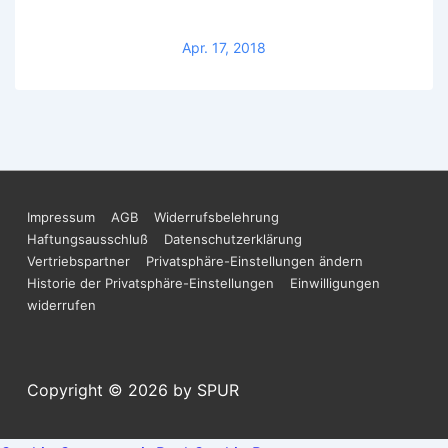
SPUR
Nanotech
Apr. 17, 2018
UR
Footer-
Impressum
AGB
Widerrufsbelehrung
Haftungsausschluß
Datenschutzerklärung
Menü
Vertriebspartner
Privatsphäre-Einstellungen ändern
Historie der Privatsphäre-Einstellungen
Einwilligungen
widerrufen
Copyright © 2026
by SPUR