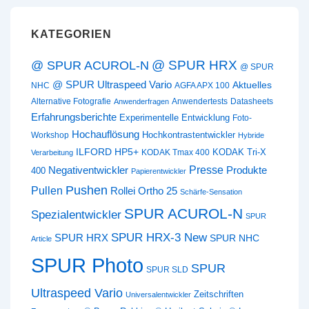
KATEGORIEN
@ SPUR HRX
@ SPUR ACUROL-N
@ SPUR
@ SPUR Ultraspeed Vario
Aktuelles
NHC
AGFA APX 100
Alternative Fotografie
Anwendertests
Datasheets
Anwenderfragen
Erfahrungsberichte
Experimentelle Entwicklung
Foto-
Hochauflösung
Hochkontrastentwickler
Workshop
Hybride
ILFORD HP5+
KODAK Tri-X
KODAK Tmax 400
Verarbeitung
Presse
Negativentwickler
Produkte
400
Papierentwickler
Pushen
Pullen
Rollei Ortho 25
Schärfe-Sensation
SPUR ACUROL-N
Spezialentwickler
SPUR
SPUR HRX-3 New
SPUR HRX
SPUR NHC
Article
SPUR Photo
SPUR
SPUR SLD
Ultraspeed Vario
Zeitschriften
Universalentwickler