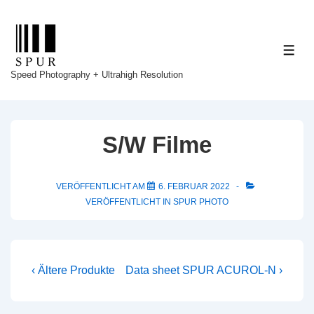
↓
Zum
Inhalt
ME
Speed Photography + Ultrahigh Resolution
S/W Filme
VERÖFFENTLICHT AM
6. FEBRUAR 2022
VERÖFFENTLICHT IN
SPUR PHOTO
Beitragsnavigation
Vorheriger
Nächster
‹ Ältere Produkte
Data sheet SPUR ACUROL-N ›
Beitrag
Beitrag
ist
ist