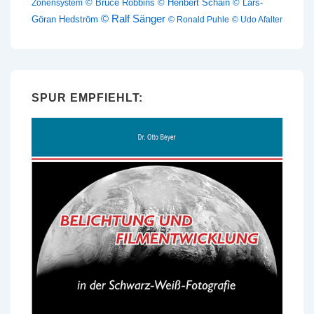
© Bruce Robbins
© Heribert Schain
© Lars-
Zonensystem
© Ralf Sänger
Göran Hedström
© Ronald Puhle
© Udo Afalter
SPUR EMPFIEHLT: