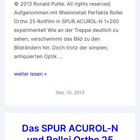
© 2013 Ronald Puhle. All rights reserved.
Aufgenommen mit Rheinmetall Perfekta Rollei
Ortho 25 Rollfilm in SPUR ACUROL-N 1+200
experimentell Wie an der Treppe deutlich zu
sehen, verschwimmt das Bild zu den
Bildrändern hin. Doch trotz der simplen,
antiquierten Optik …
Beispielbild:
weiter lesen »
Rollei
Ortho
Sep. 10, 2013
25
Rollfilm
in
Das SPUR ACUROL-N
SPUR
ACUROL-
und Rollei Ortho 25