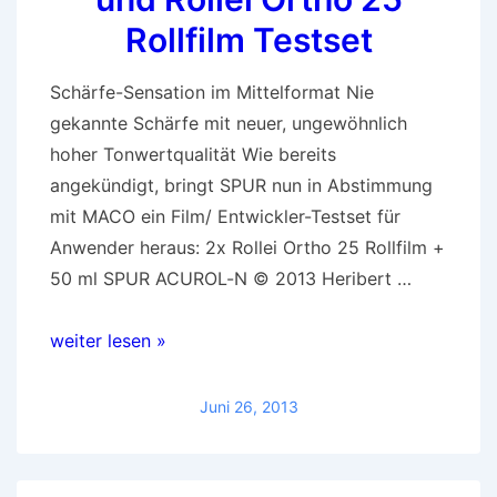
N
Rollfilm Testset
Schärfe-Sensation im Mittelformat Nie
gekannte Schärfe mit neuer, ungewöhnlich
hoher Tonwertqualität Wie bereits
angekündigt, bringt SPUR nun in Abstimmung
mit MACO ein Film/ Entwickler-Testset für
Anwender heraus: 2x Rollei Ortho 25 Rollfilm +
50 ml SPUR ACUROL-N © 2013 Heribert …
Das
weiter lesen »
SPUR
ACUROL-
Juni 26, 2013
N
und
Rollei