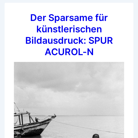
Lochkamera
Der Sparsame für
in
SPUR
künstlerischen
ACUROL-
Bildausdruck: SPUR
N
ACUROL-N
1+100