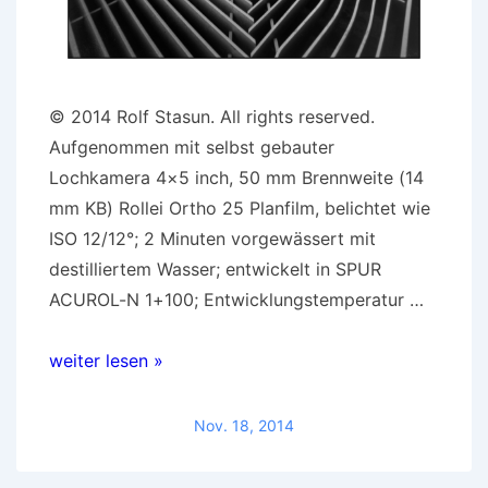
© 2014 Rolf Stasun. All rights reserved.
Aufgenommen mit selbst gebauter
Lochkamera 4×5 inch, 50 mm Brennweite (14
mm KB) Rollei Ortho 25 Planfilm, belichtet wie
ISO 12/12°; 2 Minuten vorgewässert mit
destilliertem Wasser; entwickelt in SPUR
ACUROL-N 1+100; Entwicklungstemperatur …
Beispielbild:
weiter lesen »
Rollei
Ortho
Nov. 18, 2014
25
mit