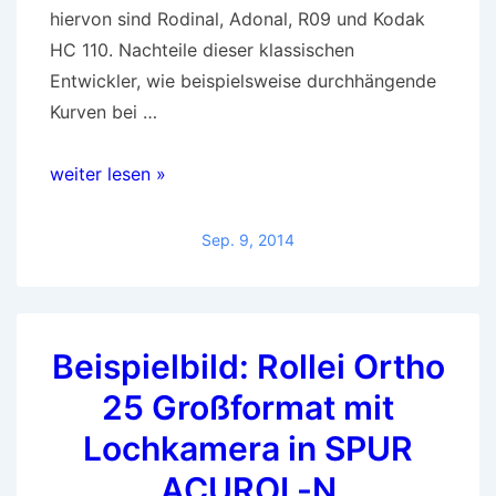
hiervon sind Rodinal, Adonal, R09 und Kodak
HC 110. Nachteile dieser klassischen
Entwickler, wie beispielsweise durchhängende
Kurven bei …
Der
weiter lesen »
Sparsame
für
Sep. 9, 2014
künstlerischen
Bildausdruck:
SPUR
Beispielbild: Rollei Ortho
ACUROL-
N
25 Großformat mit
Lochkamera in SPUR
ACUROL-N