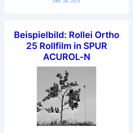
Dez. 28, 2013
der
Spur
Beispielbild: Rollei Ortho
25 Rollfilm in SPUR
ACUROL-N