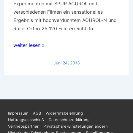
Experimenten mit SPUR ACUROL und
verschiedenen Filmen ein sensationelles
Ergebnis mit hochverdünntem ACUROL-N und
Rollei Ortho 25 120 Film erreicht! In …
Schärfe-
weiter lesen »
Sensation:
SPUR
Juni 24, 2013
ACUROL-
N
und
Rollei
Ortho
25
Footer-
Impressum
AGB
Widerrufsbelehrung
Rollfilm
Haftungsausschluß
Datenschutzerklärung
Menü
Vertriebspartner
Privatsphäre-Einstellungen ändern
Historie der Privatsphäre-Einstellungen
Einwilligungen