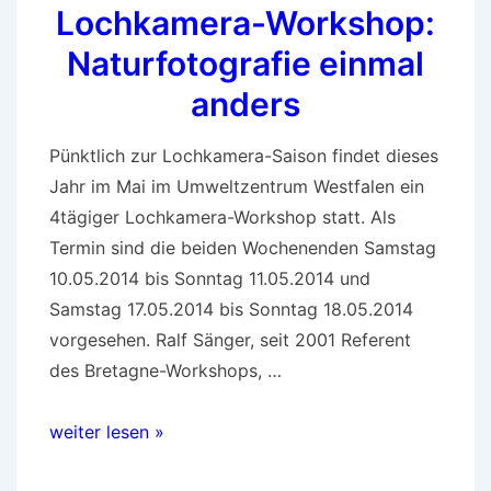
Lochkamera-Workshop:
Lochkamera
in
Naturfotografie einmal
SPUR
anders
ACUROL-
N
Pünktlich zur Lochkamera-Saison findet dieses
Jahr im Mai im Umweltzentrum Westfalen ein
4tägiger Lochkamera-Workshop statt. Als
Termin sind die beiden Wochenenden Samstag
10.05.2014 bis Sonntag 11.05.2014 und
Samstag 17.05.2014 bis Sonntag 18.05.2014
vorgesehen. Ralf Sänger, seit 2001 Referent
des Bretagne-Workshops, …
Lochkamera-
weiter lesen »
Workshop: