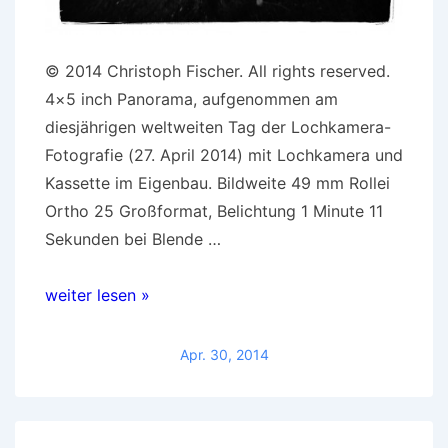
© 2014 Christoph Fischer. All rights reserved.
4×5 inch Panorama, aufgenommen am
diesjährigen weltweiten Tag der Lochkamera-
Fotografie (27. April 2014) mit Lochkamera und
Kassette im Eigenbau. Bildweite 49 mm Rollei
Ortho 25 Großformat, Belichtung 1 Minute 11
Sekunden bei Blende …
Beispielbild:
weiter lesen »
Rollei
Ortho
Apr. 30, 2014
25
Großformat
mit