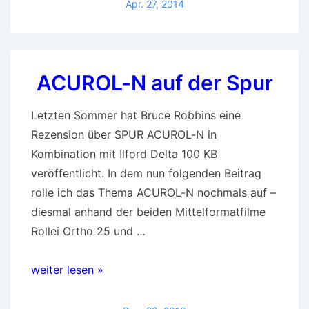
Naturfotografie
Apr. 27, 2014
einmal
anders
ACUROL-N auf der Spur
Letzten Sommer hat Bruce Robbins eine
Rezension über SPUR ACUROL-N in
Kombination mit Ilford Delta 100 KB
veröffentlicht. In dem nun folgenden Beitrag
rolle ich das Thema ACUROL-N nochmals auf –
diesmal anhand der beiden Mittelformatfilme
Rollei Ortho 25 und …
ACUROL-
weiter lesen »
N
auf