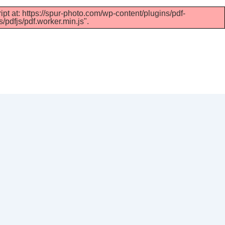
ipt at: https://spur-photo.com/wp-content/plugins/pdf-
/pdfjs/pdf.worker.min.js".