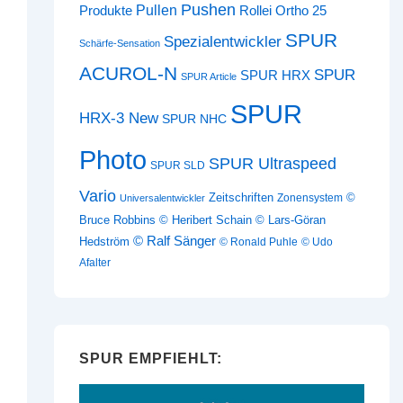
Pushen
Pullen
Produkte
Rollei Ortho 25
SPUR
Spezialentwickler
Schärfe-Sensation
ACUROL-N
SPUR
SPUR HRX
SPUR Article
SPUR
HRX-3 New
SPUR NHC
Photo
SPUR Ultraspeed
SPUR SLD
Vario
Zeitschriften
©
Zonensystem
Universalentwickler
Bruce Robbins
© Heribert Schain
© Lars-Göran
© Ralf Sänger
Hedström
© Ronald Puhle
© Udo
Afalter
SPUR EMPFIEHLT: