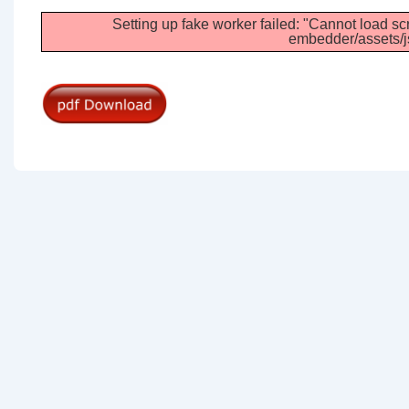
Setting up fake worker failed: "Cannot load scr
embedder/assets/js