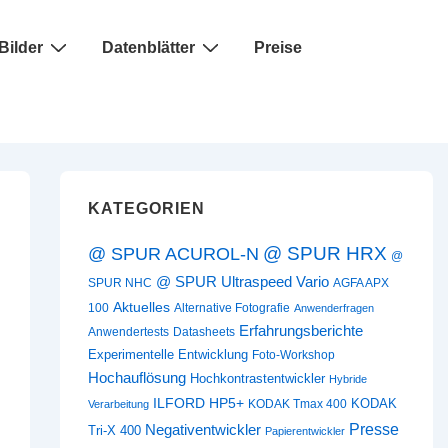
Bilder
Datenblätter
Preise
KATEGORIEN
@ SPUR HRX
@ SPUR ACUROL-N
@
@ SPUR Ultraspeed Vario
SPUR NHC
AGFA APX
Aktuelles
100
Alternative Fotografie
Anwenderfragen
Erfahrungsberichte
Anwendertests
Datasheets
Experimentelle Entwicklung
Foto-Workshop
Hochauflösung
Hochkontrastentwickler
Hybride
ILFORD HP5+
KODAK
KODAK Tmax 400
Verarbeitung
Presse
Negativentwickler
Tri-X 400
Papierentwickler