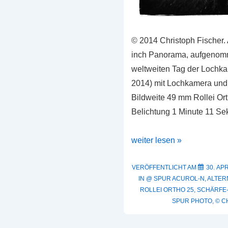
© 2014 Christoph Fischer. 
inch Panorama, aufgenom
weltweiten Tag der Lochkam
2014) mit Lochkamera und
Bildweite 49 mm Rollei Or
Belichtung 1 Minute 11 S
Beispielbild:
weiter lesen »
Rollei
Ortho
VERÖFFENTLICHT AM
30. APR
IN
@ SPUR ACUROL-N
,
ALTER
25
ROLLEI ORTHO 25
,
SCHÄRFE-
Großformat
SPUR PHOTO
,
© C
mit
Lochkamera