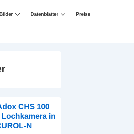
Bilder
Datenblätter
Preise
er
 Adox CHS 100
 Lochkamera in
CUROL-N