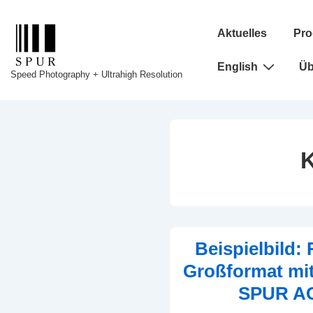
↓
Hauptnavigation
Zum
Aktuelles
Pro
Inhalt
English
Üb
Speed Photography + Ultrahigh Resolution
K
Beispielbild: 
Großformat mi
SPUR A