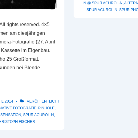
IN
@ SPUR ACUROL-N
,
ALTERN
100
SPUR ACUROL-N
,
SPUR PH
Großformat
mit
All rights reserved. 4×5
Lochkamera
men am diesjährigen
in
era-Fotografie (27. April
SPUR
 Kassette im Eigenbau.
ACUROL-
tho 25 Großformat,
N
ekunden bei Blende …
IL 2014
VERÖFFENTLICHT
NATIVE FOTOGRAFIE
,
PINHOLE
,
SENSATION
,
SPUR ACUROL-N
,
HRISTOPH FISCHER