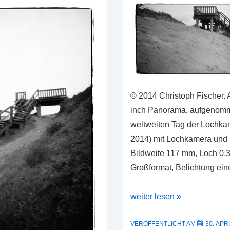
© 2014 Christoph Fischer. A
inch Panorama, aufgenomm
weltweiten Tag der Lochkam
2014) mit Lochkamera und 
Bildweite 117 mm, Loch 0
Großformat, Belichtung ein
Beispielbild:
weiter lesen »
Adox
CHS
VERÖFFENTLICHT AM
30. APR