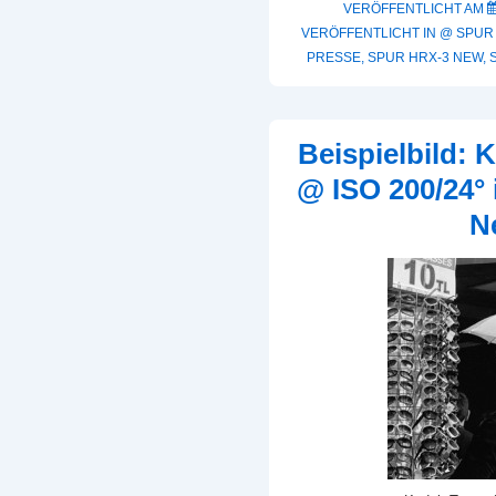
3
VERÖFFENTLICHT AM
VERÖFFENTLICHT IN
@ SPUR
New
PRESSE
,
SPUR HRX-3 NEW
,
–
Erste
Eindrücke
Beispielbild:
@ ISO 200/24°
N