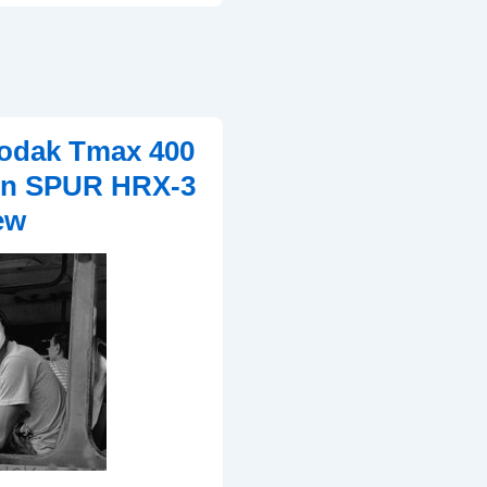
Kodak Tmax 400
 in SPUR HRX-3
ew