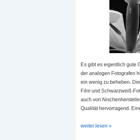
Es gibt es eigentlich gute
der analogen Fotografen 
ein wenig zu beheben. Di
Film und Schwarzweiß-Fot
auch von Nischenhersteller
Qualität hervorragend. Ein
SPUR
weiter lesen »
HRX-