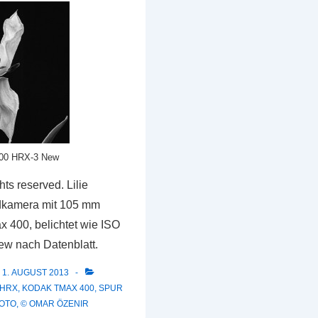
00 HRX-3 New
ts reserved. Lilie
dkamera mit 105 mm
 400, belichtet wie ISO
w nach Datenblatt.
1. AUGUST 2013
 HRX
,
KODAK TMAX 400
,
SPUR
OTO
,
© OMAR ÖZENIR