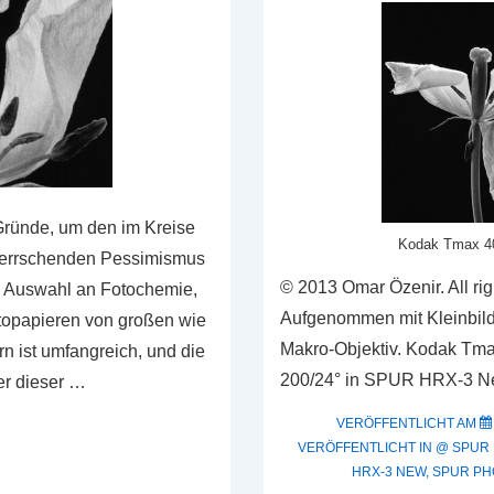
 Gründe, um den im Kreise
Kodak Tmax 4
herrschenden Pessimismus
© 2013 Omar Özenir. All righ
e Auswahl an Fotochemie,
Aufgenommen mit Kleinbil
opapieren von großen wie
Makro-Objektiv. Kodak Tmax
n ist umfangreich, und die
200/24° in SPUR HRX-3 Ne
er dieser …
VERÖFFENTLICHT AM
VERÖFFENTLICHT IN
@ SPUR
HRX-3 NEW
,
SPUR PH