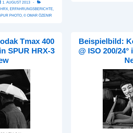
1. AUGUST 2013
 HRX
,
ERFAHRUNGSBERICHTE
,
SPUR PHOTO
,
© OMAR ÖZENIR
 Kodak Tmax 400
Beispielbild: 
 in SPUR HRX-3
@ ISO 200/24°
ew
N