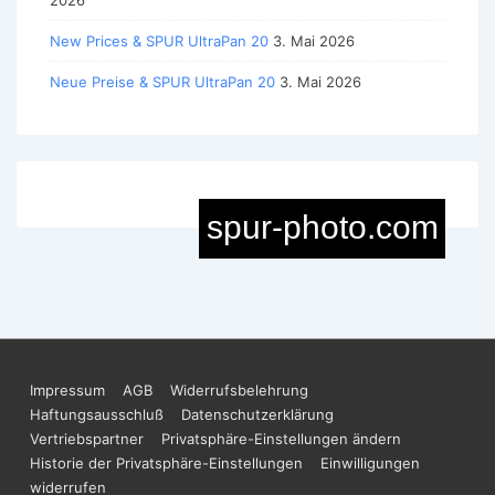
New Prices & SPUR UltraPan 20
3. Mai 2026
Neue Preise & SPUR UltraPan 20
3. Mai 2026
Footer-
Impressum
AGB
Widerrufsbelehrung
Haftungsausschluß
Datenschutzerklärung
Menü
Vertriebspartner
Privatsphäre-Einstellungen ändern
Historie der Privatsphäre-Einstellungen
Einwilligungen
widerrufen