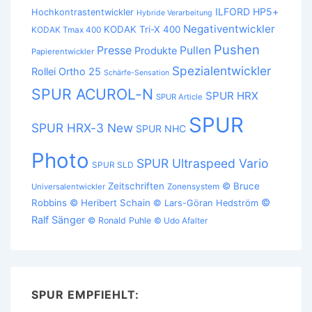
ILFORD HP5+
Hochkontrastentwickler
Hybride Verarbeitung
Negativentwickler
KODAK Tri-X 400
KODAK Tmax 400
Pushen
Presse
Pullen
Produkte
Papierentwickler
Spezialentwickler
Rollei Ortho 25
Schärfe-Sensation
SPUR ACUROL-N
SPUR HRX
SPUR Article
SPUR
SPUR HRX-3 New
SPUR NHC
Photo
SPUR Ultraspeed Vario
SPUR SLD
Zeitschriften
© Bruce
Zonensystem
Universalentwickler
©
Robbins
© Heribert Schain
© Lars-Göran Hedström
Ralf Sänger
© Ronald Puhle
© Udo Afalter
SPUR EMPFIEHLT: