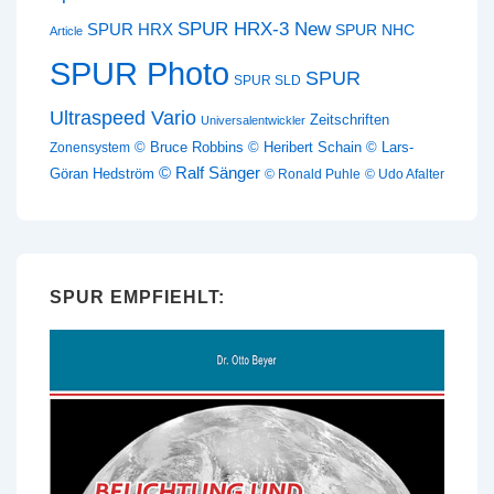
SPUR HRX-3 New
SPUR HRX
SPUR NHC
Article
SPUR Photo
SPUR
SPUR SLD
Ultraspeed Vario
Zeitschriften
Universalentwickler
© Bruce Robbins
© Heribert Schain
© Lars-
Zonensystem
© Ralf Sänger
Göran Hedström
© Ronald Puhle
© Udo Afalter
SPUR EMPFIEHLT: