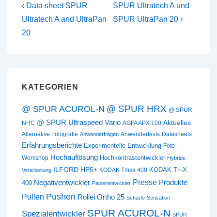
Beitragsnavigation
Vorheriger
Nächster
‹ Data sheet SPUR
SPUR Ultratech A und
Beitrag
Beitrag
Ultratech A and UltraPan
SPUR UltraPan 20 ›
ist
ist
20
KATEGORIEN
@ SPUR HRX
@ SPUR ACUROL-N
@ SPUR
@ SPUR Ultraspeed Vario
Aktuelles
NHC
AGFA APX 100
Alternative Fotografie
Anwendertests
Datasheets
Anwenderfragen
Erfahrungsberichte
Experimentelle Entwicklung
Foto-
Hochauflösung
Hochkontrastentwickler
Workshop
Hybride
ILFORD HP5+
KODAK Tri-X
KODAK Tmax 400
Verarbeitung
Presse
Negativentwickler
Produkte
400
Papierentwickler
Pushen
Pullen
Rollei Ortho 25
Schärfe-Sensation
SPUR ACUROL-N
Spezialentwickler
SPUR