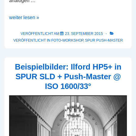
analogen …
6.
weiter lesen »
fineartforum
Paderborn
VERÖFFENTLICHT AM
23. SEPTEMBER 2015
VERÖFFENTLICHT IN
FOTO-WORKSHOP
,
SPUR PUSH-MASTER
2015
Beispielbilder: Ilford HP5+ in
SPUR SLD + Push-Master @
ISO 1600/33°