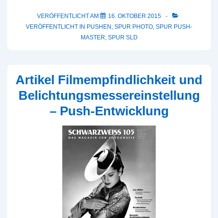
zum
6.
VERÖFFENTLICHT AM
16. OKTOBER 2015
VERÖFFENTLICHT IN
PUSHEN
,
SPUR PHOTO
,
SPUR PUSH-
fineartforum
MASTER
,
SPUR SLD
Artikel Filmempfindlichkeit und
Belichtungsmessereinstellung
– Push-Entwicklung