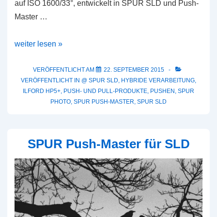
auf ISO 1600/33°, entwickelt in SPUR SLD und Push-
Master …
Beispielbilder:
weiter lesen »
Ilford
HP5+
VERÖFFENTLICHT AM
22. SEPTEMBER 2015
VERÖFFENTLICHT IN
@ SPUR SLD
,
HYBRIDE VERARBEITUNG
,
in
ILFORD HP5+
,
PUSH- UND PULL-PRODUKTE
,
PUSHEN
,
SPUR
SPUR
PHOTO
,
SPUR PUSH-MASTER
,
SPUR SLD
SLD
+
Push-
SPUR Push-Master für SLD
Master
@
ISO
1600/33°