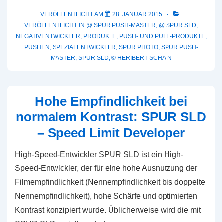
Push-
Master
VERÖFFENTLICHT AM
28. JANUAR 2015
VERÖFFENTLICHT IN
@ SPUR PUSH-MASTER
,
@ SPUR SLD
,
für
NEGATIVENTWICKLER
,
PRODUKTE
,
PUSH- UND PULL-PRODUKTE
,
SLD
PUSHEN
,
SPEZIALENTWICKLER
,
SPUR PHOTO
,
SPUR PUSH-
MASTER
,
SPUR SLD
,
© HERIBERT SCHAIN
Hohe Empfindlichkeit bei
normalem Kontrast: SPUR SLD
– Speed Limit Developer
High-Speed-Entwickler SPUR SLD ist ein High-
Speed-Entwickler, der für eine hohe Ausnutzung der
Filmempfindlichkeit (Nennempfindlichkeit bis doppelte
Nennempfindlichkeit), hohe Schärfe und optimierten
Kontrast konzipiert wurde. Üblicherweise wird die mit