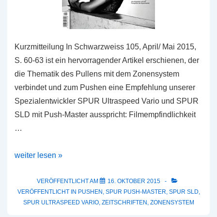
Kurzmitteilung In Schwarzweiss 105, April/ Mai 2015,
S. 60-63 ist ein hervorragender Artikel erschienen, der
die Thematik des Pullens mit dem Zonensystem
verbindet und zum Pushen eine Empfehlung unserer
Spezialentwickler SPUR Ultraspeed Vario und SPUR
SLD mit Push-Master ausspricht: Filmempfindlichkeit
…
Artikel
weiter lesen »
Filmempfindlichkeit
und
VERÖFFENTLICHT AM
16. OKTOBER 2015
VERÖFFENTLICHT IN
PUSHEN
,
SPUR PUSH-MASTER
,
SPUR SLD
,
Belichtungsmessereinstellung
SPUR ULTRASPEED VARIO
,
ZEITSCHRIFTEN
,
ZONENSYSTEM
–