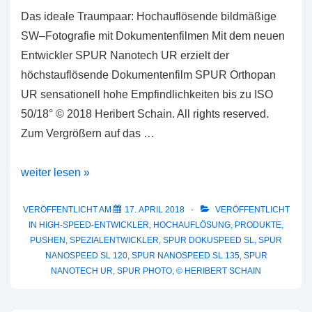
Das ideale Traumpaar: Hochauflösende bildmäßige
SW–Fotografie mit Dokumentenfilmen Mit dem neuen
Entwickler SPUR Nanotech UR erzielt der
höchstauflösende Dokumentenfilm SPUR Orthopan
UR sensationell hohe Empfindlichkeiten bis zu ISO
50/18° © 2018 Heribert Schain. All rights reserved.
Zum Vergrößern auf das …
Neu:
weiter lesen »
SPUR
Nanotech
VERÖFFENTLICHT AM
17. APRIL 2018
VERÖFFENTLICHT
IN
HIGH-SPEED-ENTWICKLER
,
HOCHAUFLÖSUNG
,
PRODUKTE
,
UR
PUSHEN
,
SPEZIALENTWICKLER
,
SPUR DOKUSPEED SL
,
SPUR
NANOSPEED SL 120
,
SPUR NANOSPEED SL 135
,
SPUR
NANOTECH UR
,
SPUR PHOTO
,
© HERIBERT SCHAIN