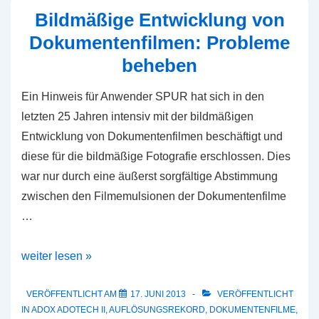
Bildmäßige Entwicklung von
Dokumentenfilmen: Probleme
beheben
Ein Hinweis für Anwender SPUR hat sich in den
letzten 25 Jahren intensiv mit der bildmäßigen
Entwicklung von Dokumentenfilmen beschäftigt und
diese für die bildmäßige Fotografie erschlossen. Dies
war nur durch eine äußerst sorgfältige Abstimmung
zwischen den Filmemulsionen der Dokumentenfilme
…
Bildmäßige
weiter lesen »
Entwicklung
von
VERÖFFENTLICHT AM
17. JUNI 2013
VERÖFFENTLICHT
IN
ADOX ADOTECH II
,
AUFLÖSUNGSREKORD
,
DOKUMENTENFILME
,
Dokumentenfilmen: