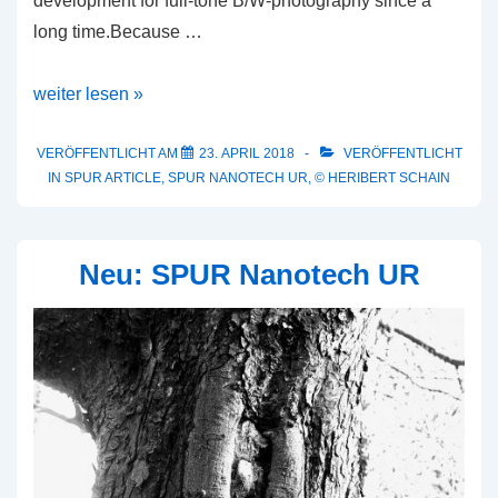
development for full-tone B/W-photography since a
long time.Because …
A
weiter lesen »
Perfect
Match
VERÖFFENTLICHT AM
23. APRIL 2018
VERÖFFENTLICHT
IN
SPUR ARTICLE
,
SPUR NANOTECH UR
,
© HERIBERT SCHAIN
Neu: SPUR Nanotech UR