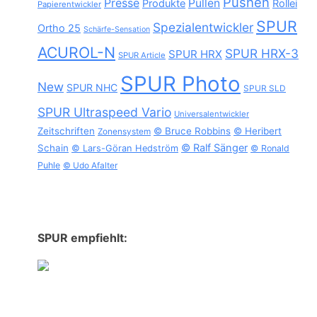
Pushen
Presse
Pullen
Produkte
Rollei
Papierentwickler
SPUR
Spezialentwickler
Ortho 25
Schärfe-Sensation
ACUROL-N
SPUR HRX-3
SPUR HRX
SPUR Article
SPUR Photo
New
SPUR NHC
SPUR SLD
SPUR Ultraspeed Vario
Universalentwickler
Zeitschriften
© Bruce Robbins
© Heribert
Zonensystem
© Ralf Sänger
Schain
© Lars-Göran Hedström
© Ronald
Puhle
© Udo Afalter
SPUR empfiehlt: