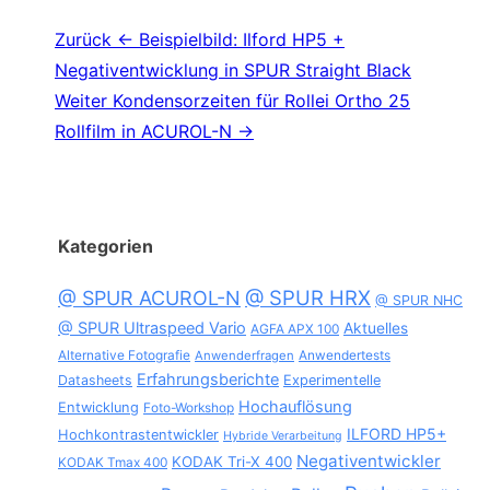
Beitragsnavigation
Zurück
← Beispielbild: Ilford HP5 +
Negativentwicklung in SPUR Straight Black
Weiter
Kondensorzeiten für Rollei Ortho 25
Rollfilm in ACUROL-N →
Kategorien
@ SPUR HRX
@ SPUR ACUROL-N
@ SPUR NHC
@ SPUR Ultraspeed Vario
Aktuelles
AGFA APX 100
Alternative Fotografie
Anwendertests
Anwenderfragen
Erfahrungsberichte
Datasheets
Experimentelle
Hochauflösung
Entwicklung
Foto-Workshop
ILFORD HP5+
Hochkontrastentwickler
Hybride Verarbeitung
Negativentwickler
KODAK Tri-X 400
KODAK Tmax 400