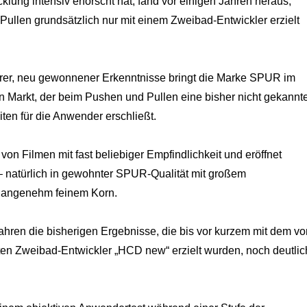
lung intensiv erforscht hat, fand vor einigen Jahren heraus,
ullen grundsätzlich nur mit einem Zweibad-Entwickler erzielt
er, neu gewonnener Erkenntnisse bringt die Marke SPUR im
n Markt, der beim Pushen und Pullen eine bisher nicht gekannt
iten für die Anwender erschließt.
on Filmen mit fast beliebiger Empfindlichkeit und eröffnet
 – natürlich in gewohnter SPUR-Qualität mit großem
d angenehm feinem Korn.
hren die bisherigen Ergebnisse, die bis vor kurzem mit dem vo
n Zweibad-Entwickler „HCD new“ erzielt wurden, noch deutlic