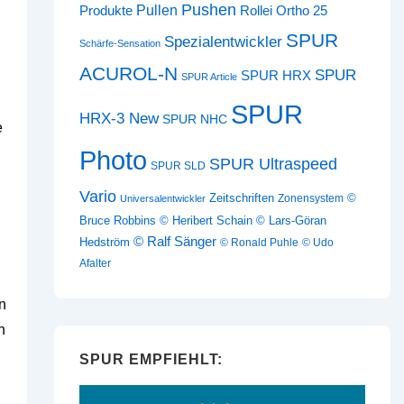
Pushen
Pullen
Produkte
Rollei Ortho 25
SPUR
Spezialentwickler
Schärfe-Sensation
ACUROL-N
SPUR
SPUR HRX
SPUR Article
SPUR
HRX-3 New
SPUR NHC
e
Photo
SPUR Ultraspeed
SPUR SLD
Vario
Zeitschriften
©
Zonensystem
Universalentwickler
Bruce Robbins
© Heribert Schain
© Lars-Göran
© Ralf Sänger
Hedström
© Ronald Puhle
© Udo
Afalter
n
h
SPUR EMPFIEHLT: