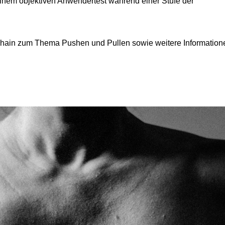
einem objektiven Anwendertest während einer Stufe der
 Schain zum Thema Pushen und Pullen sowie weitere Information