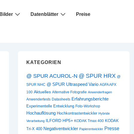
Bilder
Datenblätter
Preise
KATEGORIEN
@ SPUR HRX
@ SPUR ACUROL-N
@
@ SPUR Ultraspeed Vario
SPUR NHC
AGFA APX
Aktuelles
100
Alternative Fotografie
Anwenderfragen
Erfahrungsberichte
Anwendertests
Datasheets
Experimentelle Entwicklung
Foto-Workshop
Hochauflösung
Hochkontrastentwickler
Hybride
ILFORD HP5+
KODAK
KODAK Tmax 400
Verarbeitung
Presse
Negativentwickler
Tri-X 400
Papierentwickler