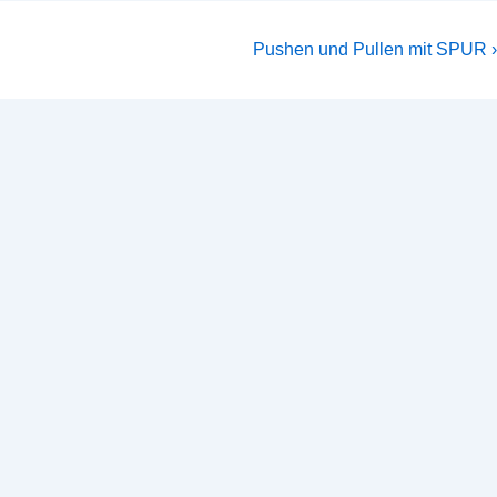
Nächster
Pushen und Pullen mit SPUR ›
Beitrag
ist