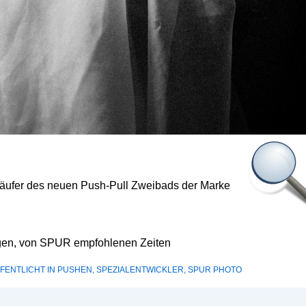
läufer des neuen Push-Pull Zweibads der Marke
igen, von SPUR empfohlenen Zeiten
FENTLICHT IN
PUSHEN
,
SPEZIALENTWICKLER
,
SPUR PHOTO