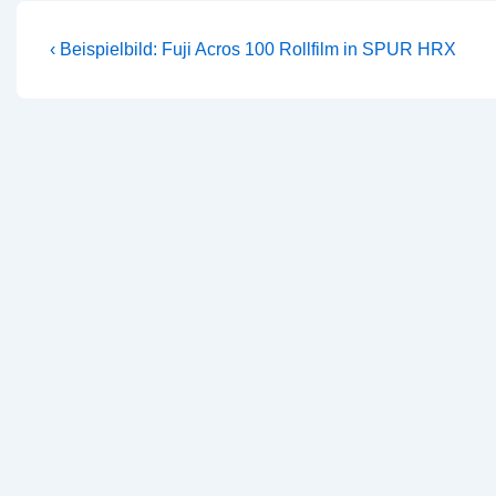
Beitragsnavigation
Vorheriger
‹ Beispielbild: Fuji Acros 100 Rollfilm in SPUR HRX
Beitrag
ist