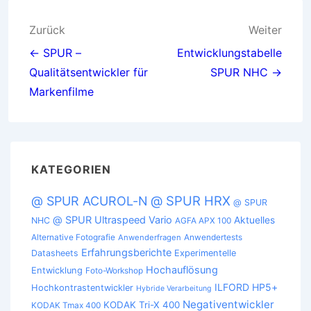
Beitragsnavigation
Zurück
Weiter
← SPUR –
Entwicklungstabelle
Qualitätsentwickler für
SPUR NHC →
Markenfilme
KATEGORIEN
@ SPUR HRX
@ SPUR ACUROL-N
@ SPUR
@ SPUR Ultraspeed Vario
Aktuelles
NHC
AGFA APX 100
Alternative Fotografie
Anwendertests
Anwenderfragen
Erfahrungsberichte
Datasheets
Experimentelle
Hochauflösung
Entwicklung
Foto-Workshop
ILFORD HP5+
Hochkontrastentwickler
Hybride Verarbeitung
Negativentwickler
KODAK Tri-X 400
KODAK Tmax 400