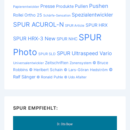
Pushen
Presse
Pullen
Produkte
Papierentwickler
Spezialentwickler
Rollei Ortho 25
Schärfe-Sensation
SPUR ACUROL-N
SPUR HRX
SPUR Article
SPUR
SPUR HRX-3 New
SPUR NHC
Photo
SPUR Ultraspeed Vario
SPUR SLD
Zeitschriften
© Bruce
Zonensystem
Universalentwickler
©
Robbins
© Heribert Schain
© Lars-Göran Hedström
Ralf Sänger
© Ronald Puhle
© Udo Afalter
SPUR EMPFIEHLT: