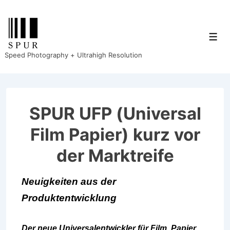
↓
Zum
Inhalt
Men
Speed Photography + Ultrahigh Resolution
SPUR UFP (Universal
Film Papier) kurz vor
der Marktreife
Neuigkeiten aus der
Produktentwicklung
Der neue Universalentwickler für Film, Papier