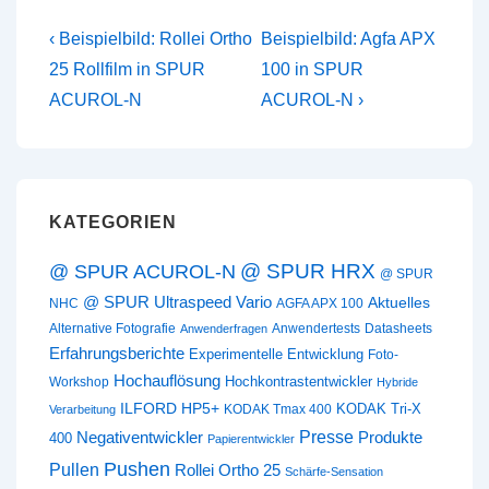
Beitragsnavigation
Vorheriger
Nächster
‹ Beispielbild: Rollei Ortho
Beispielbild: Agfa APX
Beitrag
Beitrag
25 Rollfilm in SPUR
100 in SPUR
ist
ist
ACUROL-N
ACUROL-N ›
KATEGORIEN
@ SPUR HRX
@ SPUR ACUROL-N
@ SPUR
@ SPUR Ultraspeed Vario
Aktuelles
NHC
AGFA APX 100
Alternative Fotografie
Anwendertests
Datasheets
Anwenderfragen
Erfahrungsberichte
Experimentelle Entwicklung
Foto-
Hochauflösung
Hochkontrastentwickler
Workshop
Hybride
ILFORD HP5+
KODAK Tri-X
KODAK Tmax 400
Verarbeitung
Presse
Negativentwickler
Produkte
400
Papierentwickler
Pushen
Pullen
Rollei Ortho 25
Schärfe-Sensation