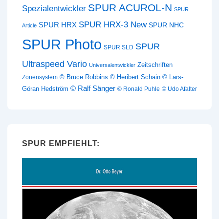
SPUR ACUROL-N
Spezialentwickler
SPUR
SPUR HRX-3 New
SPUR HRX
SPUR NHC
Article
SPUR Photo
SPUR
SPUR SLD
Ultraspeed Vario
Zeitschriften
Universalentwickler
© Bruce Robbins
© Heribert Schain
© Lars-
Zonensystem
© Ralf Sänger
Göran Hedström
© Ronald Puhle
© Udo Afalter
SPUR EMPFIEHLT: