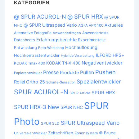
KATEGORIEN
@ SPUR HRX
@ SPUR ACUROL-N
@ SPUR
@ SPUR Ultraspeed Vario
Aktuelles
NHC
AGFA APX 100
Alternative Fotografie
Anwendertests
Anwenderfragen
Erfahrungsberichte
Datasheets
Experimentelle
Hochauflösung
Entwicklung
Foto-Workshop
ILFORD HP5+
Hochkontrastentwickler
Hybride Verarbeitung
Negativentwickler
KODAK Tri-X 400
KODAK Tmax 400
Pushen
Presse
Pullen
Produkte
Papierentwickler
Spezialentwickler
Rollei Ortho 25
Schärfe-Sensation
SPUR ACUROL-N
SPUR HRX
SPUR Article
SPUR
SPUR HRX-3 New
SPUR NHC
Photo
SPUR Ultraspeed Vario
SPUR SLD
Zeitschriften
© Bruce
Zonensystem
Universalentwickler