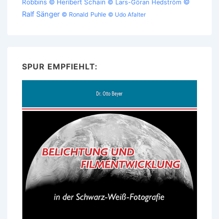
©
Robbins
© Heribert Schain
© Lars-Göran Hedström
Ralf Sänger
© Ronald Puhle
© Udo Afalter
SPUR EMPFIEHLT: