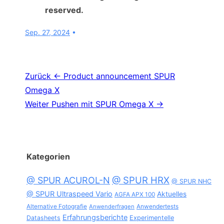
reserved.
Sep. 27, 2024
Beitragsnavigation
Zurück
← Product announcement SPUR
Omega X
Weiter
Pushen mit SPUR Omega X →
Kategorien
@ SPUR HRX
@ SPUR ACUROL-N
@ SPUR NHC
@ SPUR Ultraspeed Vario
Aktuelles
AGFA APX 100
Alternative Fotografie
Anwendertests
Anwenderfragen
Erfahrungsberichte
Datasheets
Experimentelle