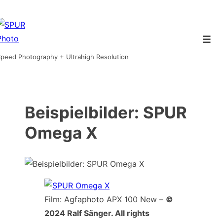
↓
Zum
Inhalt
Men
peed Photography + Ultrahigh Resolution
Beispielbilder: SPUR
Omega X
Film: Agfaphoto APX 100 New –
©
2024 Ralf Sänger. All rights