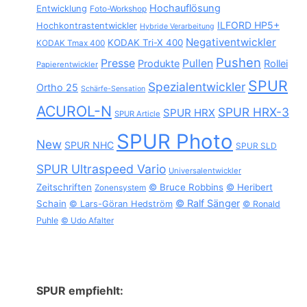
Hochauflösung
Entwicklung
Foto-Workshop
ILFORD HP5+
Hochkontrastentwickler
Hybride Verarbeitung
Negativentwickler
KODAK Tri-X 400
KODAK Tmax 400
Pushen
Presse
Pullen
Produkte
Rollei
Papierentwickler
SPUR
Spezialentwickler
Ortho 25
Schärfe-Sensation
ACUROL-N
SPUR HRX-3
SPUR HRX
SPUR Article
SPUR Photo
New
SPUR NHC
SPUR SLD
SPUR Ultraspeed Vario
Universalentwickler
Zeitschriften
© Bruce Robbins
© Heribert
Zonensystem
© Ralf Sänger
Schain
© Lars-Göran Hedström
© Ronald
Puhle
© Udo Afalter
SPUR empfiehlt: