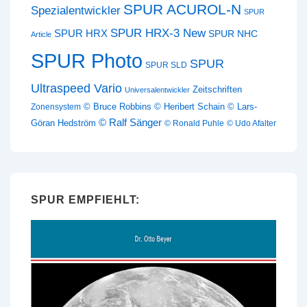
SPUR ACUROL-N
Spezialentwickler
SPUR
SPUR HRX-3 New
SPUR HRX
SPUR NHC
Article
SPUR Photo
SPUR
SPUR SLD
Ultraspeed Vario
Zeitschriften
Universalentwickler
© Bruce Robbins
© Heribert Schain
© Lars-
Zonensystem
© Ralf Sänger
Göran Hedström
© Ronald Puhle
© Udo Afalter
SPUR EMPFIEHLT: