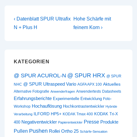
Beitragsnavigation
Vorheriger
Nächster
‹ Datenblatt SPUR Ultrafix
Hohe Schärfe mit
Beitrag
Beitrag
N + Plus H
feinem Korn ›
ist
ist
KATEGORIEN
@ SPUR HRX
@ SPUR ACUROL-N
@ SPUR
@ SPUR Ultraspeed Vario
Aktuelles
NHC
AGFA APX 100
Alternative Fotografie
Anwendertests
Datasheets
Anwenderfragen
Erfahrungsberichte
Experimentelle Entwicklung
Foto-
Hochauflösung
Hochkontrastentwickler
Workshop
Hybride
ILFORD HP5+
KODAK Tri-X
KODAK Tmax 400
Verarbeitung
Presse
Negativentwickler
Produkte
400
Papierentwickler
Pushen
Pullen
Rollei Ortho 25
Schärfe-Sensation