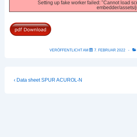
Setting up fake worker failed: "Cannot load scr
embedder/assets/js
VERÖFFENTLICHT AM
7. FEBRUAR 2022
Beitragsnavigation
Vorheriger
‹ Data sheet SPUR ACUROL-N
Beitrag
ist