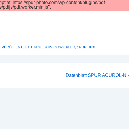
ipt at: https://spur-photo.com/wp-content/plugins/pdf-
/pdfjs/pdf.worker.min.js".
VERÖFFENTLICHT IN
NEGATIVENTWICKLER
,
SPUR HRX
Nächster
Datenblatt SPUR ACUROL-N ›
Beitrag
ist