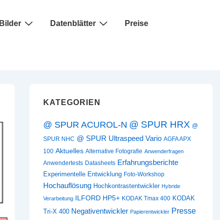
Bilder
Datenblätter
Preise
KATEGORIEN
@ SPUR HRX
@ SPUR ACUROL-N
@
@ SPUR Ultraspeed Vario
SPUR NHC
AGFA APX
Aktuelles
100
Alternative Fotografie
Anwenderfragen
Erfahrungsberichte
Anwendertests
Datasheets
Experimentelle Entwicklung
Foto-Workshop
Hochauflösung
Hochkontrastentwickler
Hybride
ILFORD HP5+
KODAK
KODAK Tmax 400
Verarbeitung
Presse
Negativentwickler
Tri-X 400
Papierentwickler