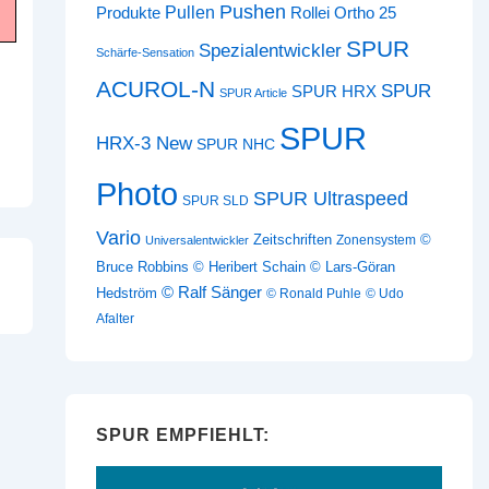
Pushen
Pullen
Produkte
Rollei Ortho 25
SPUR
Spezialentwickler
Schärfe-Sensation
ACUROL-N
SPUR
SPUR HRX
SPUR Article
SPUR
HRX-3 New
SPUR NHC
Photo
SPUR Ultraspeed
SPUR SLD
Vario
Zeitschriften
©
Zonensystem
Universalentwickler
Bruce Robbins
© Heribert Schain
© Lars-Göran
© Ralf Sänger
Hedström
© Ronald Puhle
© Udo
Afalter
SPUR EMPFIEHLT: