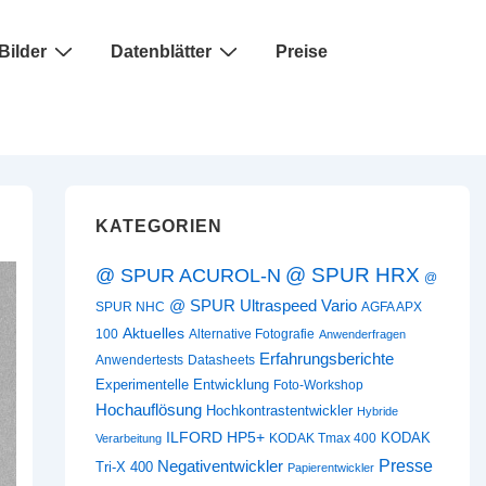
Bilder
Datenblätter
Preise
KATEGORIEN
@ SPUR HRX
@ SPUR ACUROL-N
@
@ SPUR Ultraspeed Vario
SPUR NHC
AGFA APX
Aktuelles
100
Alternative Fotografie
Anwenderfragen
Erfahrungsberichte
Anwendertests
Datasheets
Experimentelle Entwicklung
Foto-Workshop
Hochauflösung
Hochkontrastentwickler
Hybride
ILFORD HP5+
KODAK
KODAK Tmax 400
Verarbeitung
Presse
Negativentwickler
Tri-X 400
Papierentwickler