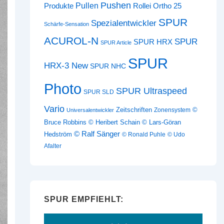
Pushen
Pullen
Produkte
Rollei Ortho 25
SPUR
Spezialentwickler
Schärfe-Sensation
ACUROL-N
SPUR
SPUR HRX
SPUR Article
SPUR
HRX-3 New
SPUR NHC
Photo
SPUR Ultraspeed
SPUR SLD
Vario
Zeitschriften
©
Zonensystem
Universalentwickler
Bruce Robbins
© Heribert Schain
© Lars-Göran
© Ralf Sänger
Hedström
© Ronald Puhle
© Udo
Afalter
SPUR EMPFIEHLT: