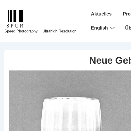
↓
Hauptnavigation
Zum
Aktuelles
Pro
Inhalt
English
Üb
Speed Photography + Ultrahigh Resolution
Neue Ge