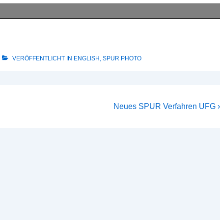
VERÖFFENTLICHT IN
ENGLISH
,
SPUR PHOTO
Nächster
Neues SPUR Verfahren UFG ›
Beitrag
ist