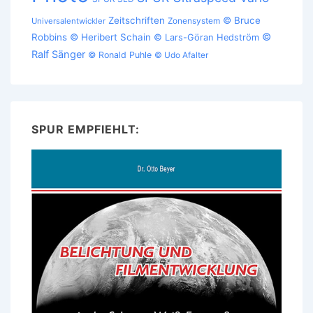
Zeitschriften
© Bruce
Zonensystem
Universalentwickler
©
Robbins
© Heribert Schain
© Lars-Göran Hedström
Ralf Sänger
© Ronald Puhle
© Udo Afalter
SPUR EMPFIEHLT: