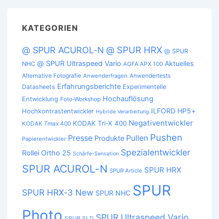
KATEGORIEN
@ SPUR HRX
@ SPUR ACUROL-N
@ SPUR
@ SPUR Ultraspeed Vario
Aktuelles
NHC
AGFA APX 100
Alternative Fotografie
Anwendertests
Anwenderfragen
Erfahrungsberichte
Datasheets
Experimentelle
Hochauflösung
Entwicklung
Foto-Workshop
ILFORD HP5+
Hochkontrastentwickler
Hybride Verarbeitung
Negativentwickler
KODAK Tri-X 400
KODAK Tmax 400
Pushen
Presse
Pullen
Produkte
Papierentwickler
Spezialentwickler
Rollei Ortho 25
Schärfe-Sensation
SPUR ACUROL-N
SPUR HRX
SPUR Article
SPUR
SPUR HRX-3 New
SPUR NHC
Photo
SPUR Ultraspeed Vario
SPUR SLD