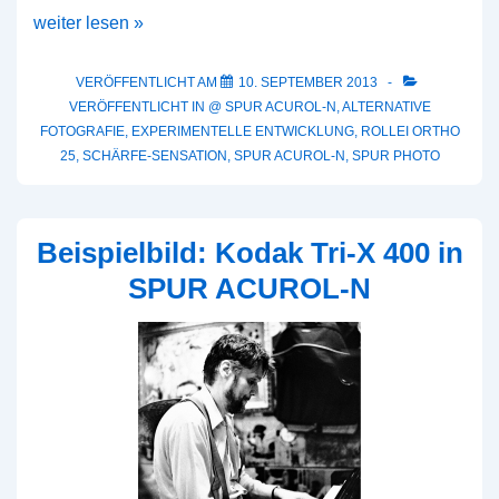
Beispielbild:
weiter lesen »
Rollei
Ortho
VERÖFFENTLICHT AM
10. SEPTEMBER 2013
VERÖFFENTLICHT IN
@ SPUR ACUROL-N
,
ALTERNATIVE
25
FOTOGRAFIE
,
EXPERIMENTELLE ENTWICKLUNG
,
ROLLEI ORTHO
Rollfilm
25
,
SCHÄRFE-SENSATION
,
SPUR ACUROL-N
,
SPUR PHOTO
in
SPUR
ACUROL-
Beispielbild: Kodak Tri-X 400 in
N
SPUR ACUROL-N