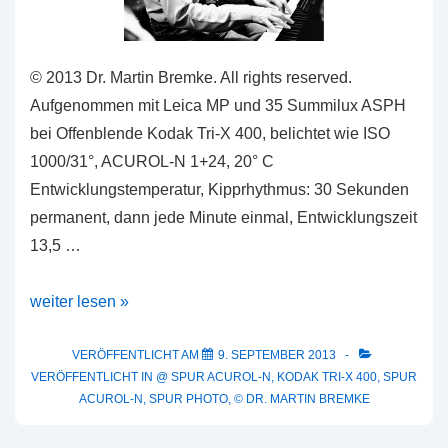
© 2013 Dr. Martin Bremke. All rights reserved.
Aufgenommen mit Leica MP und 35 Summilux ASPH
bei Offenblende Kodak Tri-X 400, belichtet wie ISO
1000/31°, ACUROL-N 1+24, 20° C
Entwicklungstemperatur, Kipprhythmus: 30 Sekunden
permanent, dann jede Minute einmal, Entwicklungszeit
13,5 …
Beispielbild:
weiter lesen »
Kodak
Tri-
VERÖFFENTLICHT AM
9. SEPTEMBER 2013
VERÖFFENTLICHT IN
@ SPUR ACUROL-N
,
KODAK TRI-X 400
,
SPUR
X
ACUROL-N
,
SPUR PHOTO
,
© DR. MARTIN BREMKE
400
in