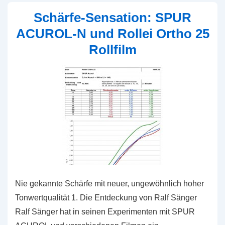
Rollei
Schärfe-Sensation: SPUR
Ortho
ACUROL-N und Rollei Ortho 25
25
Rollfilm
Rollfilm
Testset
Nie gekannte Schärfe mit neuer, ungewöhnlich hoher
Tonwertqualität 1. Die Entdeckung von Ralf Sänger
Ralf Sänger hat in seinen Experimenten mit SPUR