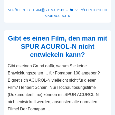
Kodak
Tri-
VERÖFFENTLICHT AM
21. MAI 2013
VERÖFFENTLICHT IN
SPUR ACUROL-N
X
400
Rollfilm
Gibt es einen Film, den man mit
@
SPUR ACUROL-N nicht
ISO
entwickeln kann?
400/27°
in
Gibt es einen Grund dafür, warum Sie keine
ACUROL-
Entwicklungszeiten … für Fomapan 100 angeben?
N
Eignet sich ACUROL-N vielleicht nicht für diesen
Film? Heribert Schain: Nur Hochauflösungsfilme
(Dokumentenfilme) können mit SPUR ACUROL-N
nicht entwickelt werden, ansonsten alle normalen
Filme! Der Fomapan …