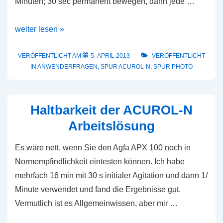
Minuten; 30 sec permanent bewegen, dann jede …
ADOX
weiter lesen »
CHS
100
VERÖFFENTLICHT AM
5. APRIL 2013
VERÖFFENTLICHT
IN
ANWENDERFRAGEN
,
SPUR ACUROL-N
,
SPUR PHOTO
in
ACUROL-
N
Haltbarkeit der ACUROL-N
nach
Arbeitslösung
Zonensystem
Es wäre nett, wenn Sie den Agfa APX 100 noch in
Normempfindlichkeit eintesten können. Ich habe
mehrfach 16 min mit 30 s initialer Agitation und dann 1/
Minute verwendet und fand die Ergebnisse gut.
Vermutlich ist es Allgemeinwissen, aber mir …