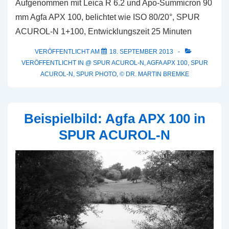
Aufgenommen mit Leica R 6.2 und Apo-Summicron 90
mm Agfa APX 100, belichtet wie ISO 80/20°, SPUR
ACUROL-N 1+100, Entwicklungszeit 25 Minuten
VERÖFFENTLICHT AM
18. SEPTEMBER 2013
VERÖFFENTLICHT IN
@ SPUR ACUROL-N
,
AGFA APX 100
,
SPUR
ACUROL-N
,
SPUR PHOTO
,
© DR. MARTIN BREMKE
Beispielbild: Agfa APX 100 in
SPUR ACUROL-N