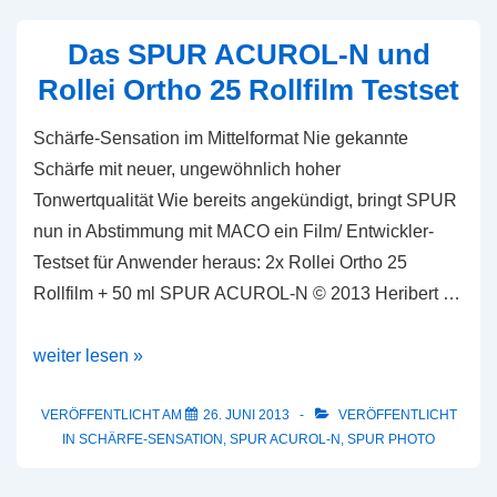
Rollfilm
in
Das SPUR ACUROL-N und
ACUROL-
Rollei Ortho 25 Rollfilm Testset
N
Schärfe-Sensation im Mittelformat Nie gekannte
Schärfe mit neuer, ungewöhnlich hoher
Tonwertqualität Wie bereits angekündigt, bringt SPUR
nun in Abstimmung mit MACO ein Film/ Entwickler-
Testset für Anwender heraus: 2x Rollei Ortho 25
Rollfilm + 50 ml SPUR ACUROL-N © 2013 Heribert …
Das
weiter lesen »
SPUR
ACUROL-
VERÖFFENTLICHT AM
26. JUNI 2013
VERÖFFENTLICHT
IN
SCHÄRFE-SENSATION
,
SPUR ACUROL-N
,
SPUR PHOTO
N
und