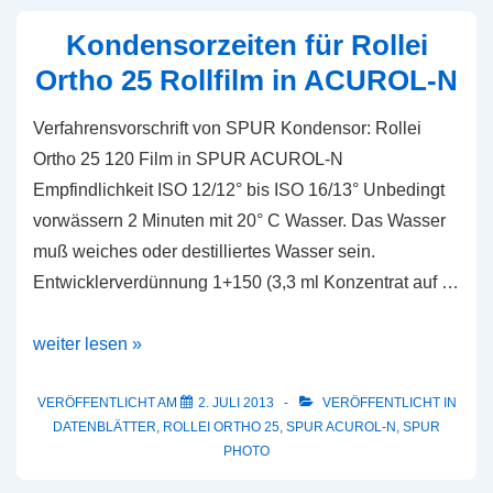
Zweibad
aus
Kondensorzeiten für Rollei
SPUR
Ortho 25 Rollfilm in ACUROL-N
Straight
Black
Verfahrensvorschrift von SPUR Kondensor: Rollei
und
Ortho 25 120 Film in SPUR ACUROL-N
ACUROL-
Empfindlichkeit ISO 12/12° bis ISO 16/13° Unbedingt
N
vorwässern 2 Minuten mit 20° C Wasser. Das Wasser
muß weiches oder destilliertes Wasser sein.
Entwicklerverdünnung 1+150 (3,3 ml Konzentrat auf …
Kondensorzeiten
weiter lesen »
für
Rollei
VERÖFFENTLICHT AM
2. JULI 2013
VERÖFFENTLICHT IN
DATENBLÄTTER
,
ROLLEI ORTHO 25
,
SPUR ACUROL-N
,
SPUR
Ortho
PHOTO
25