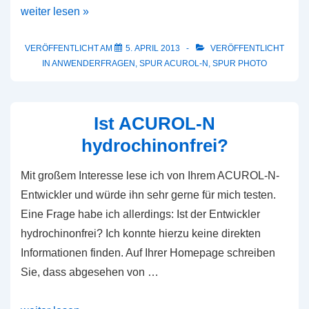
Haltbarkeit
weiter lesen »
der
ACUROL-
VERÖFFENTLICHT AM
5. APRIL 2013
VERÖFFENTLICHT
IN
ANWENDERFRAGEN
,
SPUR ACUROL-N
,
SPUR PHOTO
N
Arbeitslösung
Ist ACUROL-N
hydrochinonfrei?
Mit großem Interesse lese ich von Ihrem ACUROL-N-
Entwickler und würde ihn sehr gerne für mich testen.
Eine Frage habe ich allerdings: Ist der Entwickler
hydrochinonfrei? Ich konnte hierzu keine direkten
Informationen finden. Auf Ihrer Homepage schreiben
Sie, dass abgesehen von …