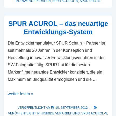
IN
ANWENDERFRAGEN
,
SPUR ACUROL-N
,
SPUR PHOTO
N
SPUR ACUROL – das neuartige
Entwicklungs-System
Die Entwicklermanufaktur SPUR Schain + Partner ist
seit mehr als 20 Jahren in der Konzeption und
Herstellung innovativer Entwicklungsverfahren in der
SW-Fotografie tätig. SPUR hat für die besten
Markenfilme neuartige Entwickler konzipiert, die ein
Maximum an Bildqualität ermöglichen und die …
SPUR
weiter lesen »
ACUROL
–
VERÖFFENTLICHT AM
10. SEPTEMBER 2012
VERÖFFENTLICHT IN
HYBRIDE VERARBEITUNG
,
SPUR ACUROL-N
,
das