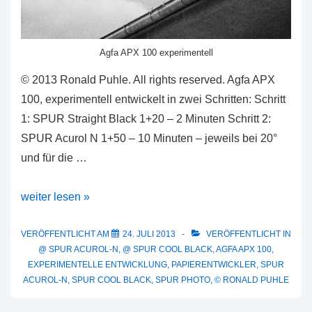
Agfa APX 100 experimentell
© 2013 Ronald Puhle. All rights reserved. Agfa APX
100, experimentell entwickelt in zwei Schritten: Schritt
1: SPUR Straight Black 1+20 – 2 Minuten Schritt 2:
SPUR Acurol N 1+50 – 10 Minuten – jeweils bei 20°
und für die …
Beispielbild:
weiter lesen »
Agfa
APX
VERÖFFENTLICHT AM
24. JULI 2013
VERÖFFENTLICHT IN
@ SPUR ACUROL-N
,
@ SPUR COOL BLACK
,
AGFA APX 100
,
100
EXPERIMENTELLE ENTWICKLUNG
,
PAPIERENTWICKLER
,
SPUR
in
ACUROL-N
,
SPUR COOL BLACK
,
SPUR PHOTO
,
© RONALD PUHLE
Quasi-