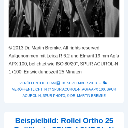
© 2013 Dr. Martin Bremke. All rights reserved.
Aufgenommen mit Leica R 6.2 und Elmarit 19 mm Agfa
APX 100, belichtet wie ISO 80/20°, SPUR ACUROL-N
1+100, Entwicklungszeit 25 Minuten
VERÖFFENTLICHT AM
18. SEPTEMBER 2013
VERÖFFENTLICHT IN
@ SPUR ACUROL-N
,
AGFA APX 100
,
SPUR
ACUROL-N
,
SPUR PHOTO
,
© DR. MARTIN BREMKE
Beispielbild: Rollei Ortho 25