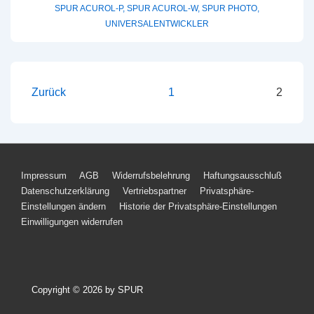
SPUR ACUROL-P
,
SPUR ACUROL-W
,
SPUR PHOTO
,
neuartige
UNIVERSALENTWICKLER
Entwicklungs-
System
Seitennummerierung
Zurück
1
2
der
Beiträge
Footer-
Impressum
AGB
Widerrufsbelehrung
Haftungsausschluß
Datenschutzerklärung
Vertriebspartner
Privatsphäre-
Menü
Einstellungen ändern
Historie der Privatsphäre-Einstellungen
Einwilligungen widerrufen
Copyright © 2026
by SPUR