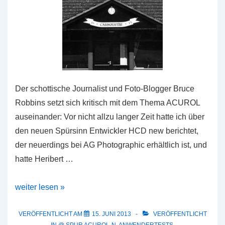
Der schottische Journalist und Foto-Blogger Bruce
Robbins setzt sich kritisch mit dem Thema ACUROL
auseinander: Vor nicht allzu langer Zeit hatte ich über
den neuen Spürsinn Entwickler HCD new berichtet,
der neuerdings bei AG Photographic erhältlich ist, und
hatte Heribert …
SPUR
weiter lesen »
ACUROL-
N
VERÖFFENTLICHT AM
15. JUNI 2013
VERÖFFENTLICHT