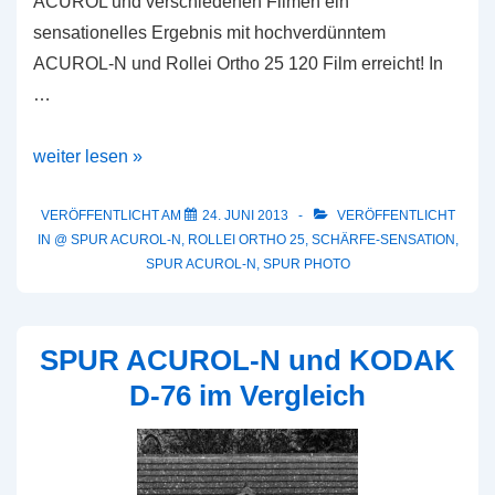
ACUROL und verschiedenen Filmen ein
sensationelles Ergebnis mit hochverdünntem
ACUROL-N und Rollei Ortho 25 120 Film erreicht! In
…
Schärfe-
weiter lesen »
Sensation:
SPUR
VERÖFFENTLICHT AM
24. JUNI 2013
VERÖFFENTLICHT
IN
@ SPUR ACUROL-N
,
ROLLEI ORTHO 25
,
SCHÄRFE-SENSATION
,
ACUROL-
SPUR ACUROL-N
,
SPUR PHOTO
N
und
Rollei
SPUR ACUROL-N und KODAK
Ortho
D-76 im Vergleich
25
Rollfilm