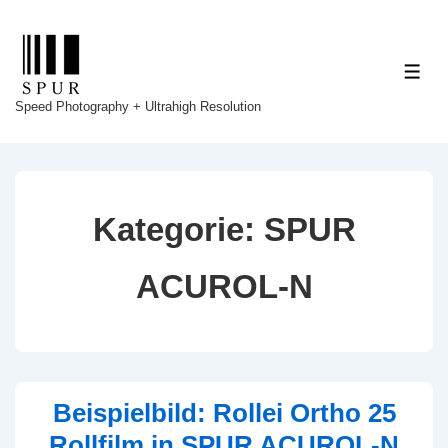
↓
Zum
Inhalt
ME
Speed Photography + Ultrahigh Resolution
Kategorie:
SPUR
ACUROL-N
Beispielbild: Rollei Ortho 25
Rollfilm in SPUR ACUROL-N