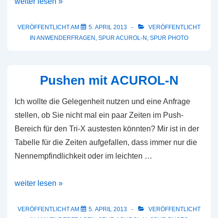
Ist
weiter lesen »
ACUROL-
N
VERÖFFENTLICHT AM
5. APRIL 2013
VERÖFFENTLICHT
IN
ANWENDERFRAGEN
,
SPUR ACUROL-N
,
SPUR PHOTO
hydrochinonfrei?
Pushen mit ACUROL-N
Ich wollte die Gelegenheit nutzen und eine Anfrage
stellen, ob Sie nicht mal ein paar Zeiten im Push-
Bereich für den Tri-X austesten könnten? Mir ist in der
Tabelle für die Zeiten aufgefallen, dass immer nur die
Nennempfindlichkeit oder im leichten …
Pushen
weiter lesen »
mit
ACUROL-
VERÖFFENTLICHT AM
5. APRIL 2013
VERÖFFENTLICHT