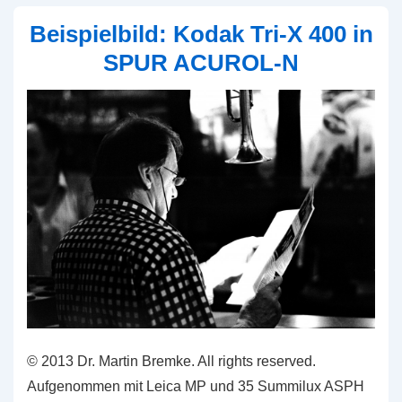
SPUR
Beispielbild: Kodak Tri-X 400 in
ACUROL-
SPUR ACUROL-N
N
© 2013 Dr. Martin Bremke. All rights reserved.
Aufgenommen mit Leica MP und 35 Summilux ASPH