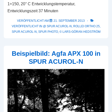
1+150, 20° C Entwicklungstemperatur,
Entwicklungszeit 37 Minuten
VERÖFFENTLICHT AM
21. SEPTEMBER 2013
VERÖFFENTLICHT IN
@ SPUR ACUROL-N
,
ROLLEI ORTHO 25
,
SPUR ACUROL-N
,
SPUR PHOTO
,
© LARS-GÖRAN HEDSTRÖM
Beispielbild: Agfa APX 100 in
SPUR ACUROL-N