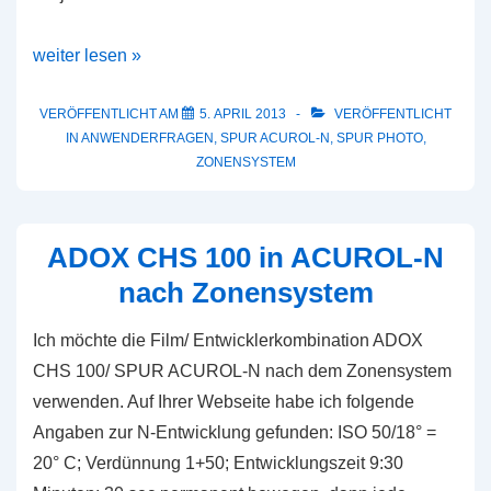
Zonensystem-
weiter lesen »
Entwicklungszeiten
und
VERÖFFENTLICHT AM
5. APRIL 2013
VERÖFFENTLICHT
IN
ANWENDERFRAGEN
,
SPUR ACUROL-N
,
SPUR PHOTO
,
einfache
ZONENSYSTEM
Belichtungsmessung
ADOX CHS 100 in ACUROL-N
nach Zonensystem
Ich möchte die Film/ Entwicklerkombination ADOX
CHS 100/ SPUR ACUROL-N nach dem Zonensystem
verwenden. Auf Ihrer Webseite habe ich folgende
Angaben zur N-Entwicklung gefunden: ISO 50/18° =
20° C; Verdünnung 1+50; Entwicklungszeit 9:30