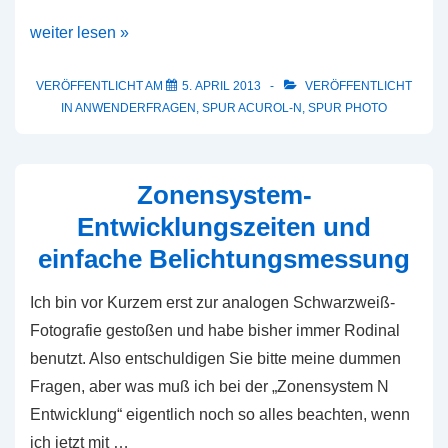
Gibt
weiter lesen »
es
einen
VERÖFFENTLICHT AM
5. APRIL 2013
VERÖFFENTLICHT
IN
ANWENDERFRAGEN
,
SPUR ACUROL-N
,
SPUR PHOTO
Film,
den
man
Zonensystem-
mit
Entwicklungszeiten und
SPUR
einfache Belichtungsmessung
ACUROL-
N
Ich bin vor Kurzem erst zur analogen Schwarzweiß-
nicht
Fotografie gestoßen und habe bisher immer Rodinal
entwickeln
benutzt. Also entschuldigen Sie bitte meine dummen
kann?
Fragen, aber was muß ich bei der „Zonensystem N
Entwicklung“ eigentlich noch so alles beachten, wenn
ich jetzt mit …