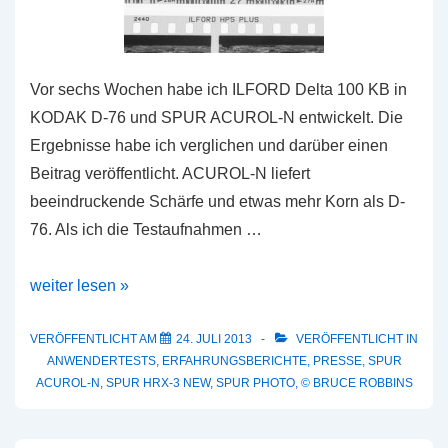
Vor sechs Wochen habe ich ILFORD Delta 100 KB in
KODAK D-76 und SPUR ACUROL-N entwickelt. Die
Ergebnisse habe ich verglichen und darüber einen
Beitrag veröffentlicht. ACUROL-N liefert
beeindruckende Schärfe und etwas mehr Korn als D-
76. Als ich die Testaufnahmen …
Schwarzweiß-
weiter lesen »
Negativentwickler
im
VERÖFFENTLICHT AM
24. JULI 2013
VERÖFFENTLICHT IN
ANWENDERTESTS
,
ERFAHRUNGSBERICHTE
,
PRESSE
,
SPUR
Test:
ACUROL-N
,
SPUR HRX-3 NEW
,
SPUR PHOTO
,
© BRUCE ROBBINS
SPUR
HRX-