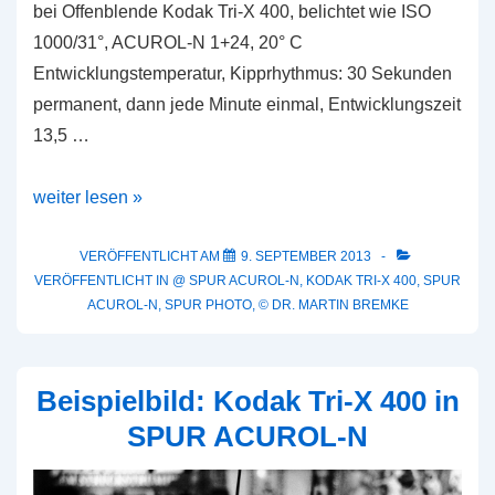
bei Offenblende Kodak Tri-X 400, belichtet wie ISO
1000/31°, ACUROL-N 1+24, 20° C
Entwicklungstemperatur, Kipprhythmus: 30 Sekunden
permanent, dann jede Minute einmal, Entwicklungszeit
13,5 …
Beispielbild:
weiter lesen »
Kodak
Tri-
VERÖFFENTLICHT AM
9. SEPTEMBER 2013
VERÖFFENTLICHT IN
@ SPUR ACUROL-N
,
KODAK TRI-X 400
,
SPUR
X
ACUROL-N
,
SPUR PHOTO
,
© DR. MARTIN BREMKE
400
in
SPUR
Beispielbild: Kodak Tri-X 400 in
ACUROL-
SPUR ACUROL-N
N