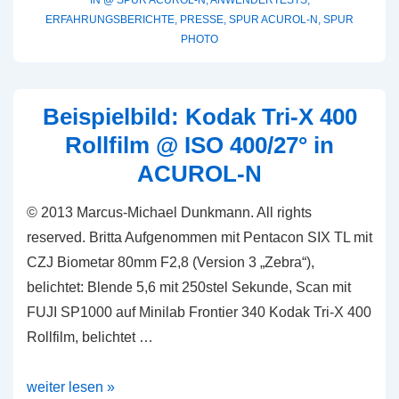
IN
@ SPUR ACUROL-N
,
ANWENDERTESTS
,
und
ERFAHRUNGSBERICHTE
,
PRESSE
,
SPUR ACUROL-N
,
SPUR
KODAK
PHOTO
D-
76
im
Beispielbild: Kodak Tri-X 400
Vergleich
Rollfilm @ ISO 400/27° in
ACUROL-N
© 2013 Marcus-Michael Dunkmann. All rights
reserved. Britta Aufgenommen mit Pentacon SIX TL mit
CZJ Biometar 80mm F2,8 (Version 3 „Zebra“),
belichtet: Blende 5,6 mit 250stel Sekunde, Scan mit
FUJI SP1000 auf Minilab Frontier 340 Kodak Tri-X 400
Rollfilm, belichtet …
Beispielbild:
weiter lesen »