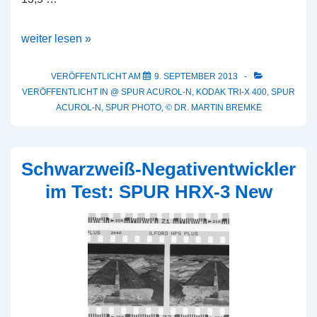
Beispielbild:
weiter lesen »
Kodak
Tri-
VERÖFFENTLICHT AM
9. SEPTEMBER 2013
VERÖFFENTLICHT IN
@ SPUR ACUROL-N
,
KODAK TRI-X 400
,
SPUR
X
ACUROL-N
,
SPUR PHOTO
,
© DR. MARTIN BREMKE
400
in
SPUR
Schwarzweiß-Negativentwickler
ACUROL-
im Test: SPUR HRX-3 New
N