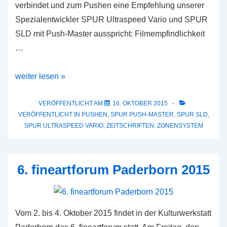
verbindet und zum Pushen eine Empfehlung unserer
Spezialentwickler SPUR Ultraspeed Vario und SPUR
SLD mit Push-Master ausspricht: Filmempfindlichkeit
…
Artikel
weiter lesen »
Filmempfindlichkeit
und
VERÖFFENTLICHT AM
16. OKTOBER 2015
VERÖFFENTLICHT IN
PUSHEN
,
SPUR PUSH-MASTER
,
SPUR SLD
,
Belichtungsmessereinstellung
SPUR ULTRASPEED VARIO
,
ZEITSCHRIFTEN
,
ZONENSYSTEM
–
Push-
Entwicklung
6. fineartforum Paderborn 2015
Vom 2. bis 4. Oktober 2015 findet in der Kulturwerkstatt