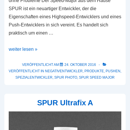
ohne Probleme Der Speed-Major aus dem Hause
SPUR ist ein neuartiger Entwickler, der die
Eigenschaften eines Highspeed-Entwicklers und eines
Push-Entwicklers in sich vereint. Es handelt sich
praktisch um einen …
Neu:
weiter lesen »
SPUR
Speed
VERÖFFENTLICHT AM
24. OKTOBER 2016
VERÖFFENTLICHT IN
NEGATIVENTWICKLER
,
PRODUKTE
,
PUSHEN
,
Major
SPEZIALENTWICKLER
,
SPUR PHOTO
,
SPUR SPEED MAJOR
SPUR Ultrafix A