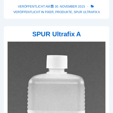
A
VERÖFFENTLICHT AM
30. NOVEMBER 2015
VERÖFFENTLICHT IN
FIXER
,
PRODUKTE
,
SPUR ULTRAFIX A
SPUR Ultrafix A