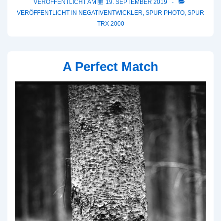
SPUR
VERÖFFENTLICHT AM
19. SEPTEMBER 2019
VERÖFFENTLICHT IN
NEGATIVENTWICKLER
,
SPUR PHOTO
,
SPUR
TRX
TRX 2000
2000
A Perfect Match