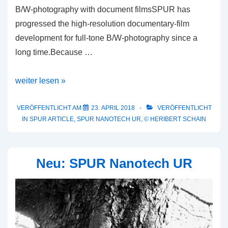
B/W-photography with document filmsSPUR has
progressed the high-resolution documentary-film
development for full-tone B/W-photography since a
long time.Because …
A
weiter lesen »
Perfect
Match
VERÖFFENTLICHT AM
23. APRIL 2018
VERÖFFENTLICHT
IN
SPUR ARTICLE
,
SPUR NANOTECH UR
,
© HERIBERT SCHAIN
Neu: SPUR Nanotech UR