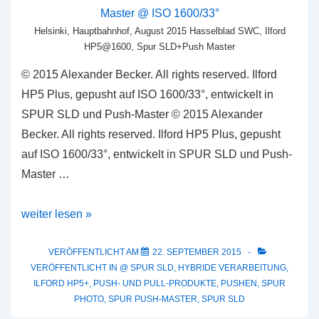
Helsinki, Hauptbahnhof, August 2015 Hasselblad SWC, Ilford
HP5@1600, Spur SLD+Push Master
© 2015 Alexander Becker. All rights reserved. Ilford
HP5 Plus, gepusht auf ISO 1600/33°, entwickelt in
SPUR SLD und Push-Master © 2015 Alexander
Becker. All rights reserved. Ilford HP5 Plus, gepusht
auf ISO 1600/33°, entwickelt in SPUR SLD und Push-
Master …
Beispielbilder:
weiter lesen »
Ilford
HP5+
VERÖFFENTLICHT AM
22. SEPTEMBER 2015
VERÖFFENTLICHT IN
@ SPUR SLD
,
HYBRIDE VERARBEITUNG
,
in
ILFORD HP5+
,
PUSH- UND PULL-PRODUKTE
,
PUSHEN
,
SPUR
SPUR
PHOTO
,
SPUR PUSH-MASTER
,
SPUR SLD
SLD