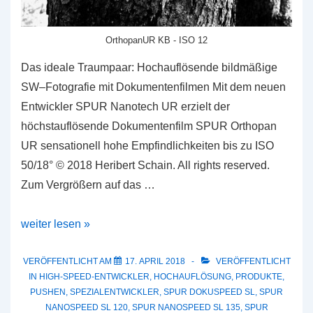
OrthopanUR KB - ISO 12
Das ideale Traumpaar: Hochauflösende bildmäßige
SW–Fotografie mit Dokumentenfilmen Mit dem neuen
Entwickler SPUR Nanotech UR erzielt der
höchstauflösende Dokumentenfilm SPUR Orthopan
UR sensationell hohe Empfindlichkeiten bis zu ISO
50/18° © 2018 Heribert Schain. All rights reserved.
Zum Vergrößern auf das …
Neu:
weiter lesen »
SPUR
Nanotech
VERÖFFENTLICHT AM
17. APRIL 2018
VERÖFFENTLICHT
IN
HIGH-SPEED-ENTWICKLER
,
HOCHAUFLÖSUNG
,
PRODUKTE
,
UR
PUSHEN
,
SPEZIALENTWICKLER
,
SPUR DOKUSPEED SL
,
SPUR
NANOSPEED SL 120
,
SPUR NANOSPEED SL 135
,
SPUR