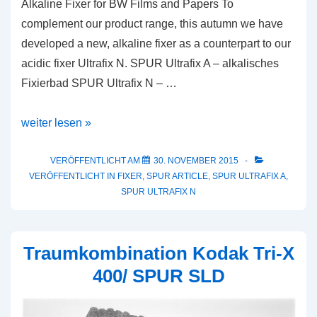
Alkaline Fixer for BW Films and Papers To
complement our product range, this autumn we have
developed a new, alkaline fixer as a counterpart to our
acidic fixer Ultrafix N. SPUR Ultrafix A – alkalisches
Fixierbad SPUR Ultrafix N – …
SPUR
weiter lesen »
Ultrafix
A
VERÖFFENTLICHT AM
30. NOVEMBER 2015
VERÖFFENTLICHT IN
FIXER
,
SPUR ARTICLE
,
SPUR ULTRAFIX A
,
SPUR ULTRAFIX N
Traumkombination Kodak Tri-X
400/ SPUR SLD