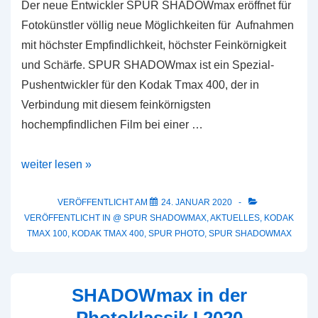
Der neue Entwickler SPUR SHADOWmax eröffnet für
Fotokünstler völlig neue Möglichkeiten für Aufnahmen
mit höchster Empfindlichkeit, höchster Feinkörnigkeit
und Schärfe. SPUR SHADOWmax ist ein Spezial-
Pushentwickler für den Kodak Tmax 400, der in
Verbindung mit diesem feinkörnigsten
hochempfindlichen Film bei einer …
SPUR
weiter lesen »
SHADOWmax
VERÖFFENTLICHT AM
24. JANUAR 2020
VERÖFFENTLICHT IN
@ SPUR SHADOWMAX
,
AKTUELLES
,
KODAK
TMAX 100
,
KODAK TMAX 400
,
SPUR PHOTO
,
SPUR SHADOWMAX
SHADOWmax in der