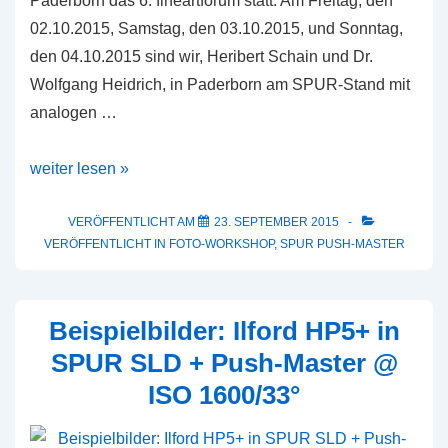
Paderborn das 6. fineartforum statt. Am Freitag, den
02.10.2015, Samstag, den 03.10.2015, und Sonntag,
den 04.10.2015 sind wir, Heribert Schain und Dr.
Wolfgang Heidrich, in Paderborn am SPUR-Stand mit
analogen …
6.
weiter lesen »
fineartforum
Paderborn
VERÖFFENTLICHT AM
23. SEPTEMBER 2015
VERÖFFENTLICHT IN
FOTO-WORKSHOP
,
SPUR PUSH-MASTER
2015
Beispielbilder: Ilford HP5+ in
SPUR SLD + Push-Master @
ISO 1600/33°