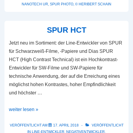
NANOTECH UR
,
SPUR PHOTO
,
© HERIBERT SCHAIN
SPUR HCT
Jetzt neu im Sortiment: der Line-Entwickler von SPUR
für Schwarzweiß-Filme, -Papiere und Dias SPUR
HCT (High Contrast Technical) ist ein Hochkontrast-
Entwickler für SW-Filme und SW-Papiere für
technische Anwendung, der auf die Erreichung eines
möglichst hohen Kontrastes, hoher Empfindlichkeit
und höchster …
SPUR
weiter lesen »
HCT
VERÖFFENTLICHT AM
17. APRIL 2018
VERÖFFENTLICHT
IN
LINE-ENTWICKLER
,
NEGATIVENTWICKLER
,