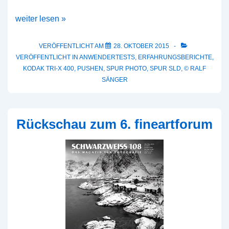
Traumkombination
weiter lesen »
Kodak
Tri-
VERÖFFENTLICHT AM
28. OKTOBER 2015
VERÖFFENTLICHT IN
ANWENDERTESTS
,
ERFAHRUNGSBERICHTE
,
X
KODAK TRI-X 400
,
PUSHEN
,
SPUR PHOTO
,
SPUR SLD
,
© RALF
400/
SÄNGER
SPUR
SLD
Rückschau zum 6. fineartforum