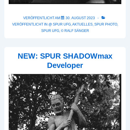
VERÖFFENTLICHT AM
30. AUGUST 2023
VERÖFFENTLICHT IN
@ SPUR UFG
,
AKTUELLES
,
SPUR PHOTO
,
SPUR UFG
,
© RALF SÄNGER
NEW: SPUR SHADOWmax
Developer