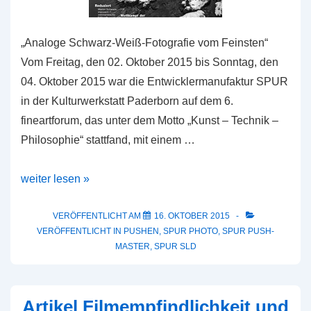
„Analoge Schwarz-Weiß-Fotografie vom Feinsten“
Vom Freitag, den 02. Oktober 2015 bis Sonntag, den
04. Oktober 2015 war die Entwicklermanufaktur SPUR
in der Kulturwerkstatt Paderborn auf dem 6.
fineartforum, das unter dem Motto „Kunst – Technik –
Philosophie“ stattfand, mit einem …
Rückschau
weiter lesen »
zum
6.
VERÖFFENTLICHT AM
16. OKTOBER 2015
VERÖFFENTLICHT IN
PUSHEN
,
SPUR PHOTO
,
SPUR PUSH-
fineartforum
MASTER
,
SPUR SLD
Artikel Filmempfindlichkeit und