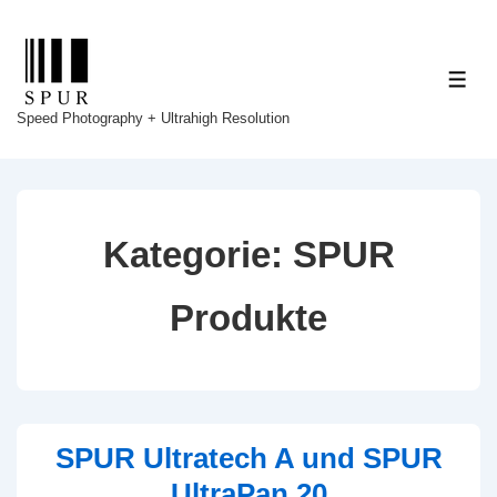
↓
Zum
Inhalt
ME
Speed Photography + Ultrahigh Resolution
Kategorie:
SPUR
Produkte
SPUR Ultratech A und SPUR
UltraPan 20